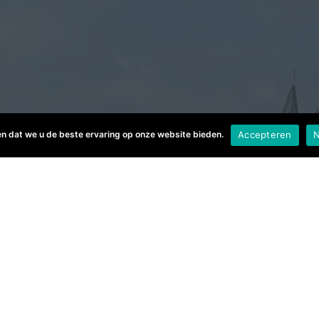
en dat we u de beste ervaring op onze website bieden.
Accepteren
N
f grote klus in of rond he
llatie Techniek aan het j