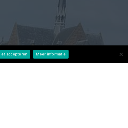
iet accepteren
Meer informatie
t huis dan bent u bij
uiste adres.